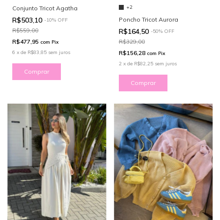
+2
Conjunto Tricot Agatha
Poncho Tricot Aurora
R$503,10
-
10
%
OFF
R$164,50
R$559,00
-
50
%
OFF
R$477,95
R$329,00
com
Pix
R$156,28
6
x
de
R$83,85
sem juros
com
Pix
2
x
de
R$82,25
sem juros
Comprar
Comprar