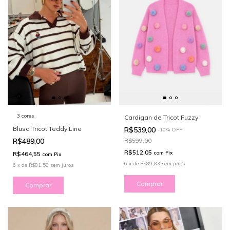
3 cores
Cardigan de Tricot Fuzzy
Blusa Tricot Teddy Line
R$539,00
-
10
%
OFF
R$489,00
R$599,00
R$512,05
com
Pix
R$464,55
com
Pix
6
x
de
R$89,83
sem juros
6
x
de
R$81,50
sem juros
Comprar
Comprar