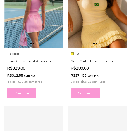
+3
5 cores
Saia Curta Tricot Luciana
Saia Curta Tricot Amanda
R$289,00
R$329,00
R$274,55
R$312,55
com
Pix
com
Pix
3
x
de
R$96,33
sem juros
4
x
de
R$82,25
sem juros
Comprar
Comprar