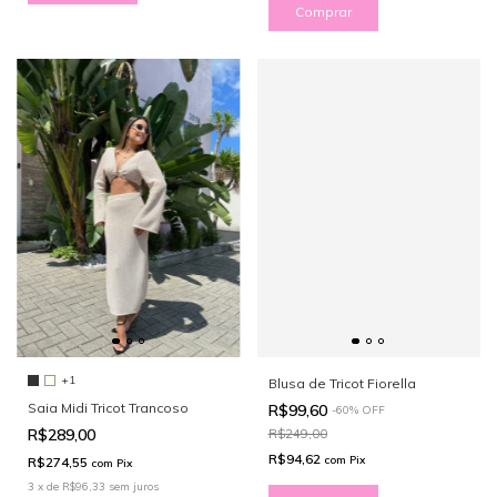
Comprar
+1
Blusa de Tricot Fiorella
Saia Midi Tricot Trancoso
R$99,60
-
60
%
OFF
R$289,00
R$249,00
R$94,62
com
Pix
R$274,55
com
Pix
3
x
de
R$96,33
sem juros