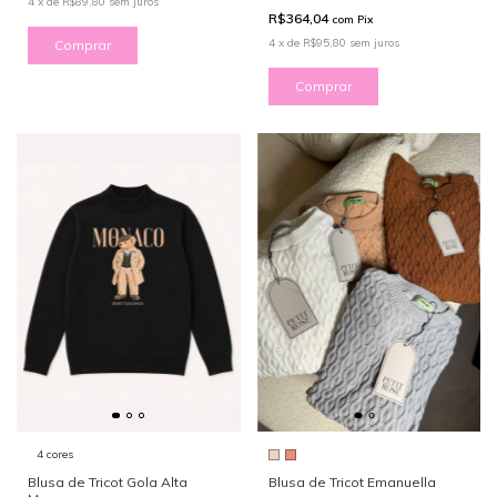
4
x
de
R$89,80
sem juros
R$364,04
com
Pix
4
x
de
R$95,80
sem juros
Comprar
Comprar
4 cores
Blusa de Tricot Gola Alta
Blusa de Tricot Emanuella