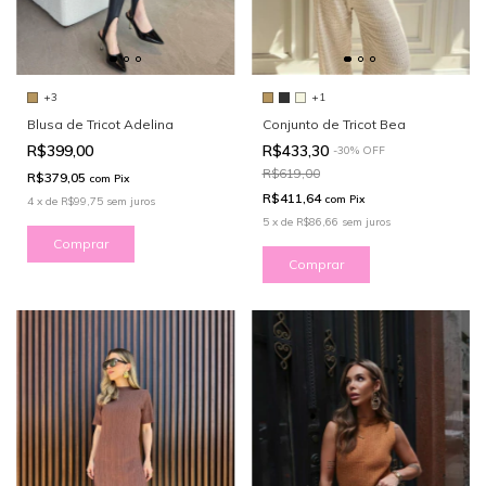
+1
+3
Conjunto de Tricot Bea
Blusa de Tricot Adelina
R$433,30
R$399,00
-
30
%
OFF
R$619,00
R$379,05
com
Pix
R$411,64
com
Pix
4
x
de
R$99,75
sem juros
5
x
de
R$86,66
sem juros
Comprar
Comprar