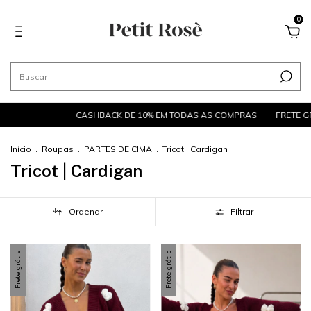
0
ASHBACK DE 10% EM TODAS AS COMPRAS
FRETE GRÁTIS NAS COMPRAS
Início
.
Roupas
.
PARTES DE CIMA
.
Tricot | Cardigan
Tricot | Cardigan
Ordenar
Filtrar
Frete grátis
Frete grátis