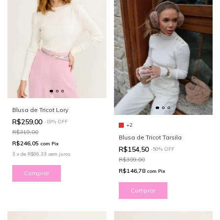
Blusa de Tricot Lory
R$259,00
-
19
%
OFF
+2
R$319,00
Blusa de Tricot Tarsila
R$246,05
com
Pix
R$154,50
-
50
%
OFF
3
x
de
R$86,33
sem juros
R$309,00
R$146,78
com
Pix
Comprar
Comprar