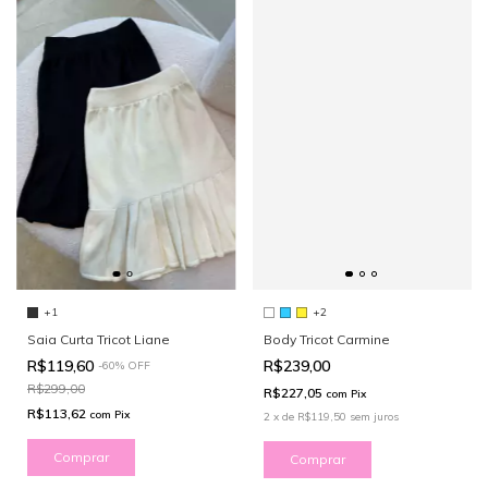
+1
+2
Saia Curta Tricot Liane
Body Tricot Carmine
R$119,60
R$239,00
-
60
%
OFF
R$299,00
R$227,05
com
Pix
R$113,62
com
Pix
2
x
de
R$119,50
sem juros
Comprar
Comprar