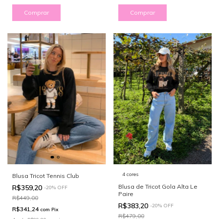
Comprar
Comprar
4 cores
Blusa Tricot Tennis Club
Blusa de Tricot Gola Alta Le
R$359,20
-
20
%
OFF
Paire
R$449,00
R$383,20
-
20
%
OFF
R$341,24
com
Pix
R$479,00