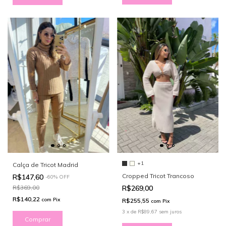
+1
Calça de Tricot Madrid
Cropped Tricot Trancoso
R$147,60
-
60
%
OFF
R$269,00
R$369,00
R$140,22
com
Pix
R$255,55
com
Pix
3
x
de
R$89,67
sem juros
Comprar