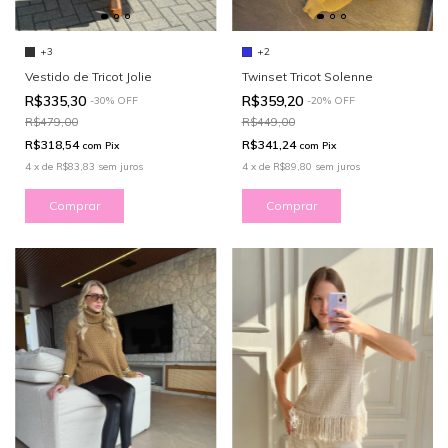
+3
+2
Vestido de Tricot Jolie
Twinset Tricot Solenne
R$335,30
R$359,20
-
30
%
OFF
-
20
%
OFF
R$479,00
R$449,00
R$318,54
R$341,24
com
Pix
com
Pix
4
x
de
R$83,83
sem juros
4
x
de
R$89,80
sem juros
Comprar
Comprar