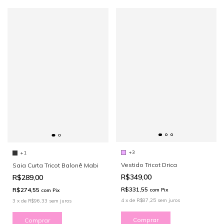
+3
+1
Vestido Tricot Drica
Saia Curta Tricot Balonê Mabi
R$349,00
R$289,00
R$331,55
R$274,55
com
Pix
com
Pix
4
x
de
R$87,25
sem juros
3
x
de
R$96,33
sem juros
Comprar
Comprar