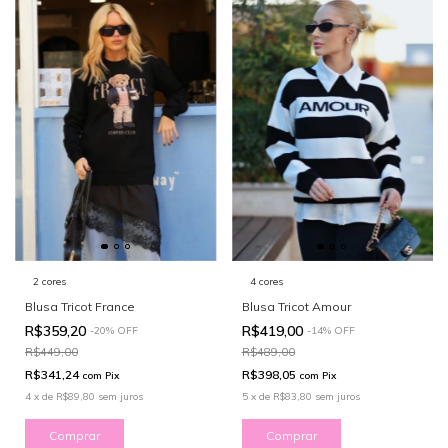
2 cores
4 cores
Blusa Tricot France
Blusa Tricot Amour
R$359,20
R$419,00
-
20
%
OFF
-
14
%
OFF
R$449,00
R$489,00
R$341,24
R$398,05
com
Pix
com
Pix
4
x
de
R$89,80
sem juros
5
x
de
R$83,80
sem juros
Comprar
Comprar