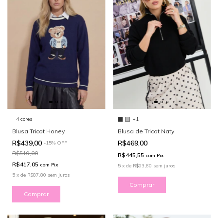
4 cores
+1
Blusa Tricot Honey
Blusa de Tricot Naty
R$439,00
R$469,00
-
15
%
OFF
R$519,00
R$445,55
com
Pix
R$417,05
com
Pix
5
x
de
R$93,80
sem juros
5
x
de
R$87,80
sem juros
Comprar
Comprar