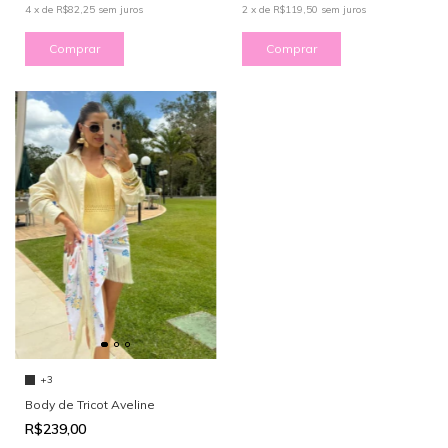
4
x
de
R$82,25
sem juros
2
x
de
R$119,50
sem juros
Comprar
Comprar
+3
Body de Tricot Aveline
R$239,00