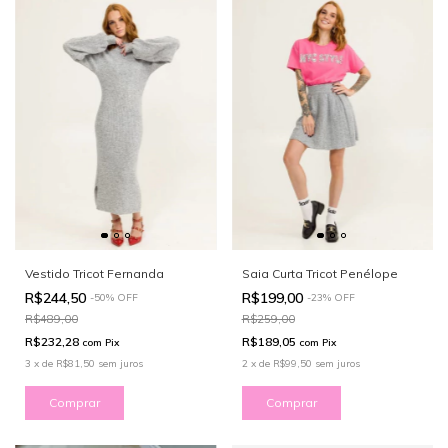
Vestido Tricot Fernanda
Saia Curta Tricot Penélope
R$244,50
R$199,00
-
50
%
OFF
-
23
%
OFF
R$489,00
R$259,00
R$232,28
R$189,05
com
Pix
com
Pix
3
x
de
R$81,50
sem juros
2
x
de
R$99,50
sem juros
Comprar
Comprar