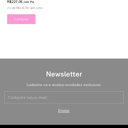
R$227,05
com
Pix
2
x
de
R$119,50
sem juros
Comprar
Newsletter
Cadastre-se e receba novidades exclusivas.