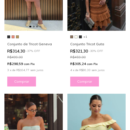
+1
Conjunto Tricot Guta
Conjunto de Tricot Geneva
R$321,30
R$314,30
-
30
%
OFF
-
37
%
OFF
R$459,00
R$499,00
R$305,24
R$298,59
com
Pix
com
Pix
4
x
de
R$80,33
sem juros
3
x
de
R$104,77
sem juros
Comprar
Comprar