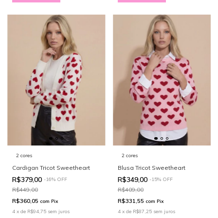
2 cores
2 cores
Cardigan Tricot Sweetheart
Blusa Tricot Sweetheart
R$379,00
R$349,00
-
16
%
OFF
-
15
%
OFF
R$449,00
R$409,00
R$360,05
R$331,55
com
Pix
com
Pix
4
x
de
R$94,75
sem juros
4
x
de
R$87,25
sem juros