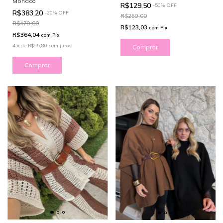
Monaco
R$129,50
-
50
%
OFF
R$383,20
-
20
%
OFF
R$259,00
R$479,00
R$123,03
com
Pix
R$364,04
com
Pix
4
x
de
R$95,80
sem juros
Comprar
Comprar