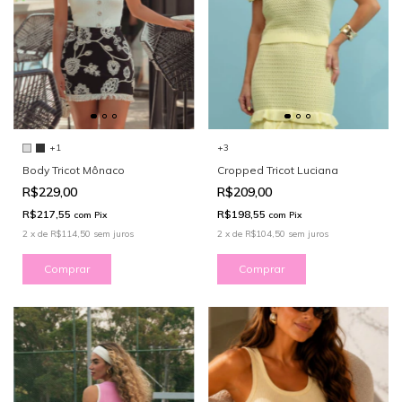
+3
+1
Cropped Tricot Luciana
Body Tricot Mônaco
R$209,00
R$229,00
R$198,55
R$217,55
com
Pix
com
Pix
2
x
de
R$104,50
sem juros
2
x
de
R$114,50
sem juros
Comprar
Comprar