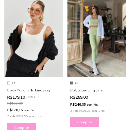
+6
+8
Body Poliamida Lindssey
Calça Legging Evie
R$179,10
R$259,00
-
10
%
OFF
R$199,00
R$246,05
com
Pix
R$170,15
com
Pix
3
x
de
R$86,33
sem juros
2
x
de
R$89,55
sem juros
Comprar
Comprar