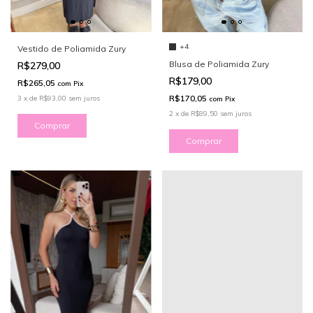
+4
Vestido de Poliamida Zury
Blusa de Poliamida Zury
R$279,00
R$179,00
R$265,05
com
Pix
R$170,05
3
x
de
R$93,00
sem juros
com
Pix
2
x
de
R$89,50
sem juros
Comprar
Comprar