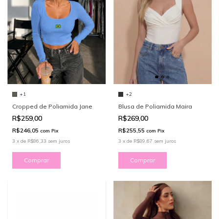
+2
+1
Blusa de Poliamida Maira
Cropped de Poliamida Jane
R$269,00
R$259,00
R$255,55
R$246,05
com
Pix
com
Pix
3
x
de
R$89,67
sem juros
3
x
de
R$86,33
sem juros
Comprar
Comprar