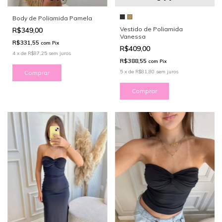
Body de Poliamida Pamela
Vestido de Poliamida
R$349,00
Vanessa
R$331,55
com
Pix
R$409,00
4
x
de
R$87,25
sem juros
R$388,55
com
Pix
5
x
de
R$81,80
sem juros
Comprar
Comprar