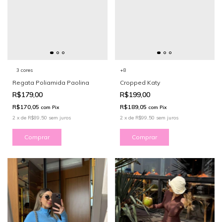
3 cores
+8
Regata Poliamida Paolina
Cropped Katy
R$179,00
R$199,00
R$170,05
R$189,05
com
Pix
com
Pix
2
x
de
R$89,50
sem juros
2
x
de
R$99,50
sem juros
Comprar
Comprar