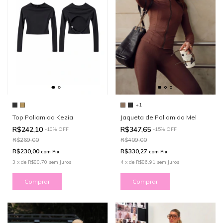
+1
Top Poliamida Kezia
Jaqueta de Poliamida Mel
R$242,10
R$347,65
-
10
%
OFF
-
15
%
OFF
R$269,00
R$409,00
R$230,00
R$330,27
com
Pix
com
Pix
3
x
de
R$80,70
sem juros
4
x
de
R$86,91
sem juros
Comprar
Comprar