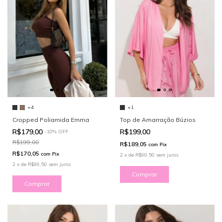
+4
+1
Cropped Poliamida Emma
Top de Amarração Búzios
R$179,00
R$199,00
-
10
%
OFF
R$199,00
R$189,05
com
Pix
R$170,05
com
Pix
2
x
de
R$99,50
sem juros
2
x
de
R$89,50
sem juros
Comprar
Comprar