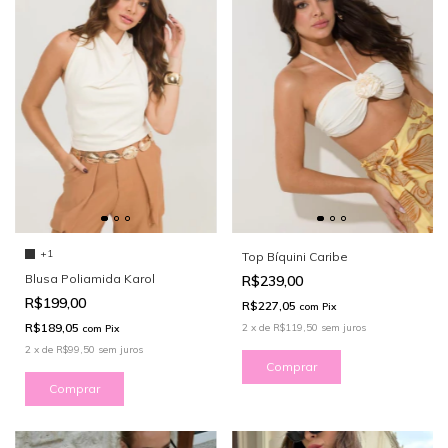
+1
Top Bíquini Caribe
Blusa Poliamida Karol
R$239,00
R$199,00
R$227,05
com
Pix
R$189,05
2
x
de
R$119,50
sem juros
com
Pix
2
x
de
R$99,50
sem juros
Comprar
Comprar