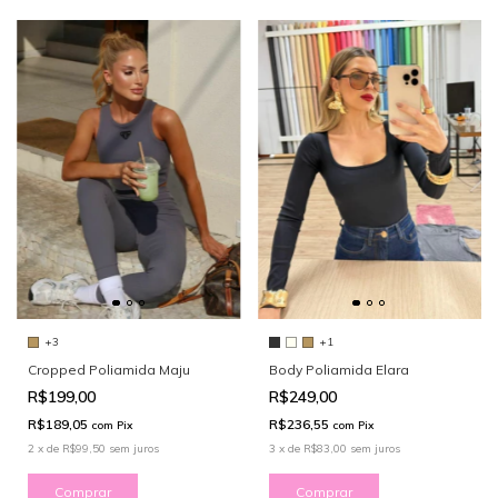
+1
+3
Body Poliamida Elara
Cropped Poliamida Maju
R$249,00
R$199,00
R$236,55
R$189,05
com
Pix
com
Pix
3
x
de
R$83,00
sem juros
2
x
de
R$99,50
sem juros
Comprar
Comprar