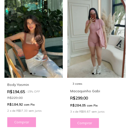
3 cores
Body Yasmin
Macaquinho Gabi
R$194,65
-
15
%
OFF
R$299,00
R$229,00
R$184,92
com
Pix
R$284,05
com
Pix
2
x
de
R$97,33
sem juros
3
x
de
R$99,67
sem juros
Comprar
Comprar