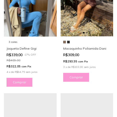
3 cores
Macaquinho Poliamida Dani
Jaqueta Define Gigi
R$309,00
R$339,00
-
17
%
OFF
R$409,00
R$293,55
com
Pix
R$322,05
com
Pix
3
x
de
R$103,00
sem juros
4
x
de
R$84,75
sem juros
Comprar
Comprar