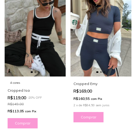
4 cores
Cropped Emy
Cropped Isa
R$169,00
R$119,00
-
20
%
OFF
R$160,55
com
Pix
R$149,00
2
x
de
R$84,50
sem juros
R$113,05
com
Pix
Comprar
Comprar