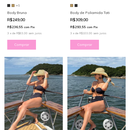
+1
Body Bruna
Body de Poliamida Tati
R$249,00
R$309,00
R$236,55
R$293,55
com
Pix
com
Pix
3
x
de
R$83,00
sem juros
3
x
de
R$103,00
sem juros
Comprar
Comprar