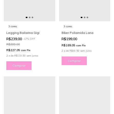
3 cores
3 cores
Legging Bailarina Gigi
Biker Poliamida Lana
R$239,00
R$199,00
-
17
%
OFF
R$289,00
R$189,05
com
Pix
R$227,05
com
Pix
2
x
de
R$99,50
sem juros
2
x
de
R$119,50
sem juros
Comprar
Comprar