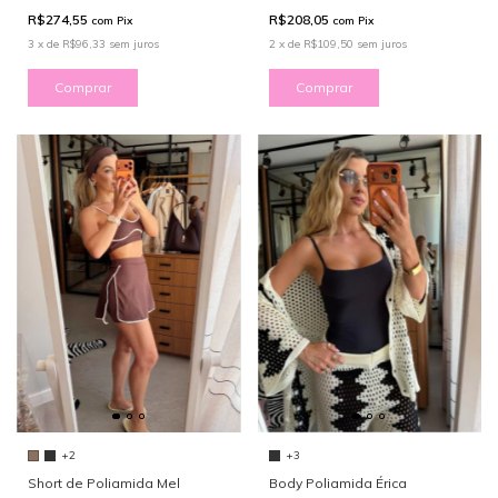
R$274,55
R$208,05
com
Pix
com
Pix
3
x
de
R$96,33
sem juros
2
x
de
R$109,50
sem juros
Comprar
Comprar
+2
+3
Short de Poliamida Mel
Body Poliamida Érica