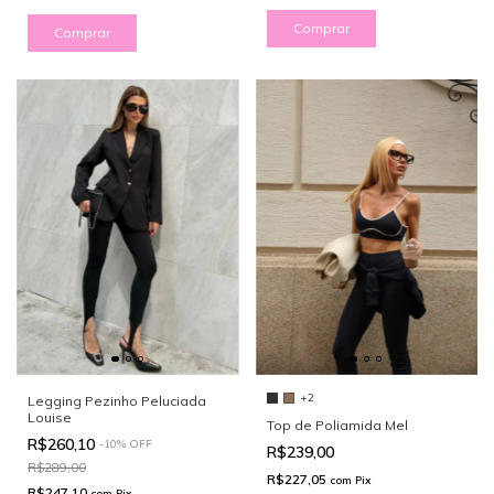
Comprar
Comprar
+2
Legging Pezinho Peluciada
Louise
Top de Poliamida Mel
R$260,10
-
10
%
OFF
R$239,00
R$289,00
R$227,05
com
Pix
R$247,10
com
Pix