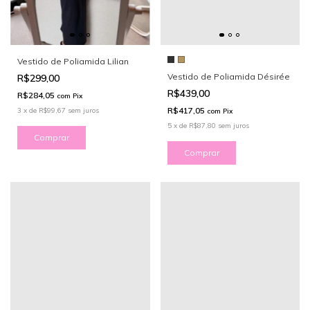
Vestido de Poliamida Lilian
Vestido de Poliamida Désirée
R$299,00
R$439,00
R$284,05
com
Pix
R$417,05
3
x
de
R$99,67
sem juros
com
Pix
5
x
de
R$87,80
sem juros
Comprar
Comprar