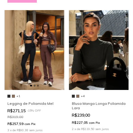
+1
+4
Legging de Poliamida Mel
Blusa Manga Longa Poliamida
Lara
R$271,15
-
15
%
OFF
R$239,00
R$319,00
R$227,05
com
Pix
R$257,59
com
Pix
2
x
de
R$119,50
sem juros
3
x
de
R$90,38
sem juros