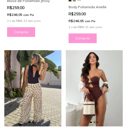
Blusa de Poliamida Jessy
Body Poliamida Arielle
R$259,00
R$259,00
R$246,05
com
Pix
R$246,05
3
x
de
R$86,33
sem juros
com
Pix
3
x
de
R$86,33
sem juros
Comprar
Comprar