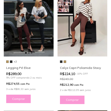
+2
Legging Pé Elise
Calça Capri Poliamida Stacy
R$289,00
R$224,10
-
10
%
OFF
5% OFF
comprando 2 ou mais
R$249,00
R$274,55
com
Pix
R$212,90
com
Pix
3
x
de
R$96,33
sem juros
2
x
de
R$112,05
sem juros
Comprar
Comprar