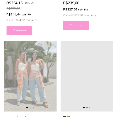
R$254,15
R$239,00
-
15
%
OFF
R$299,00
R$227,05
com
Pix
R$241,44
com
Pix
2
x
de
R$119,50
sem juros
3
x
de
R$84,72
sem juros
Comprar
Comprar
+3