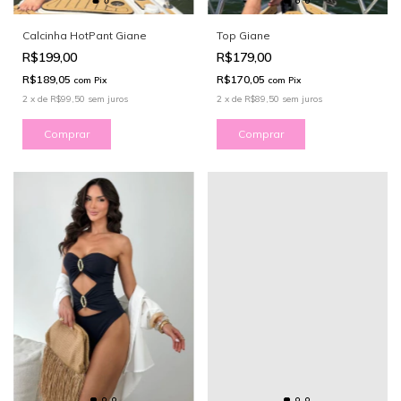
Calcinha HotPant Giane
Top Giane
R$199,00
R$179,00
R$189,05
R$170,05
com
Pix
com
Pix
2
x
de
R$99,50
sem juros
2
x
de
R$89,50
sem juros
Comprar
Comprar