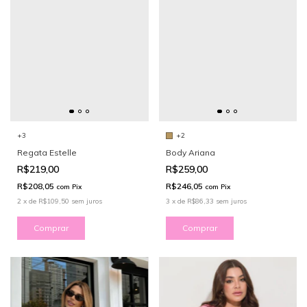
+2
+3
Body Ariana
Regata Estelle
R$259,00
R$219,00
R$246,05
R$208,05
com
Pix
com
Pix
3
x
de
R$86,33
sem juros
2
x
de
R$109,50
sem juros
Comprar
Comprar