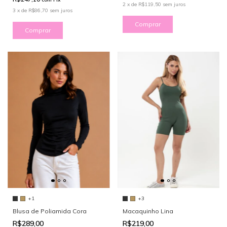
2
x
de
R$119,50
sem juros
3
x
de
R$86,70
sem juros
Comprar
Comprar
+1
+3
Blusa de Poliamida Cora
Macaquinho Lina
R$289,00
R$219,00