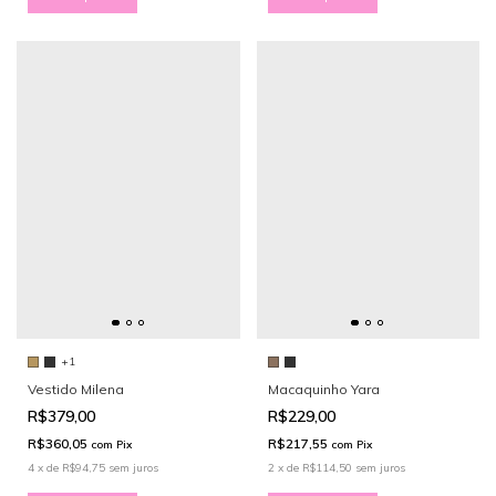
+1
Macaquinho Yara
Vestido Milena
R$229,00
R$379,00
R$217,55
R$360,05
com
Pix
com
Pix
2
x
de
R$114,50
sem juros
4
x
de
R$94,75
sem juros