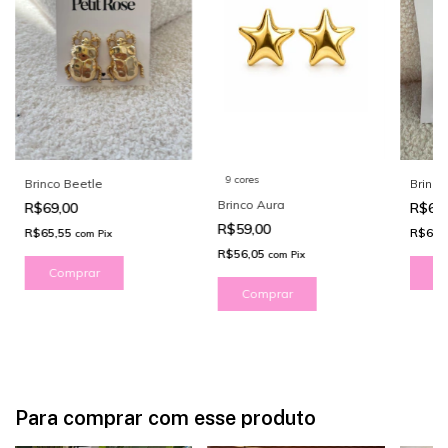
9 cores
Brinco Beetle
Brinc
Brinco Aura
R$69,00
R$65
R$59,00
R$65,55
R$61,
com
Pix
R$56,05
com
Pix
Comprar
C
Comprar
Para comprar com esse produto