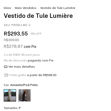
Início
.
Mais Vendidos
.
Vestido de Tule Lumière
Vestido de Tule Lumière
SKU:
PR0911467-2
R$293,55
-
5
%
OFF
R$309,00
R$278,87
com
Pix
3
x de
R$97,85
sem juros
5% de desconto
pagando com Pix
Ver mais detalhes
Frete grátis
a partir de
R$599,00
Cor:
Amarelo/Poá Preto
Tamanho:
P