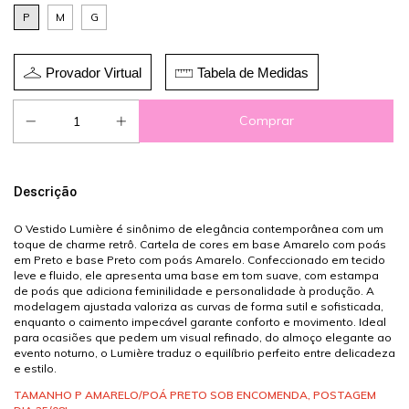
P
M
G
Provador Virtual
Tabela de Medidas
Descrição
O Vestido Lumière é sinônimo de elegância contemporânea com um
toque de charme retrô. Cartela de cores em base Amarelo com poás
em Preto e base Preto com poás Amarelo. Confeccionado em tecido
leve e fluido, ele apresenta uma base em tom suave, com estampa
de poás que adiciona feminilidade e personalidade à produção. A
modelagem ajustada valoriza as curvas de forma sutil e sofisticada,
enquanto o caimento impecável garante conforto e movimento. Ideal
para ocasiões que pedem um visual refinado, do almoço elegante ao
evento noturno, o Lumière traduz o equilíbrio perfeito entre delicadeza
e estilo.
TAMANHO P AMARELO/POÁ PRETO SOB ENCOMENDA, POSTAGEM