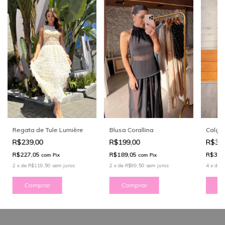
Regata de Tule Lumière
Blusa Corallina
Calça 
R$239,00
R$199,00
R$39
R$227,05
R$189,05
R$379
com
Pix
com
Pix
2
x
de
R$119,50
sem juros
2
x
de
R$99,50
sem juros
4
x
de
R
Comprar
Comprar
C