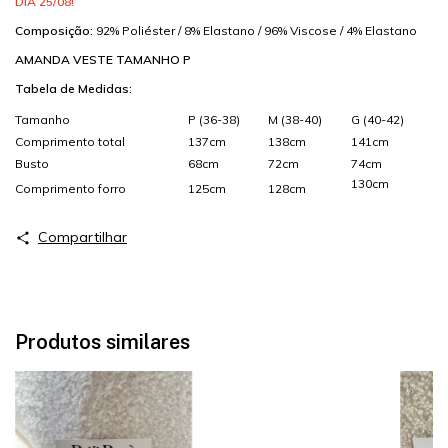
DIA 25/08!
Composição:
92% Poliéster / 8% Elastano / 96% Viscose / 4% Elastano
AMANDA VESTE TAMANHO P
Tabela de Medidas:
Tamanho
P (36-38)
M (38-40)
G (40-42)
Comprimento total
137cm
138cm
141cm
Busto
68cm
72cm
74cm
130cm
Comprimento forro
125cm
128cm
Compartilhar
Produtos similares