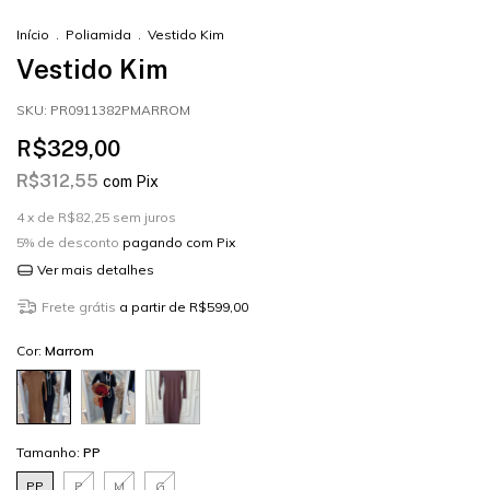
Início
.
Poliamida
.
Vestido Kim
Vestido Kim
SKU:
PR0911382PMARROM
R$329,00
R$312,55
com
Pix
4
x de
R$82,25
sem juros
5% de desconto
pagando com Pix
Ver mais detalhes
Frete grátis
a partir de
R$599,00
Cor:
Marrom
Tamanho:
PP
PP
P
M
G