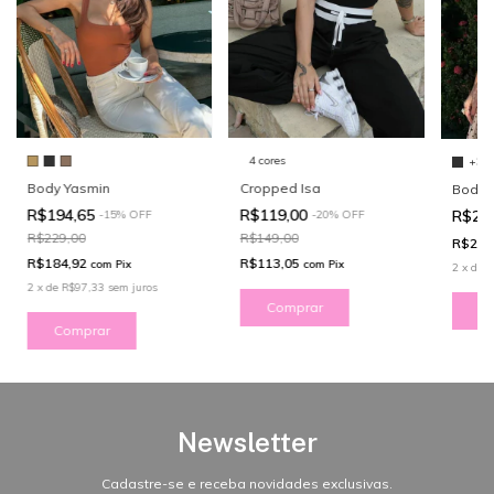
4 cores
+3
Body Yasmin
Cropped Isa
Body 
R$194,65
R$119,00
R$21
-
15
%
OFF
-
20
%
OFF
R$229,00
R$149,00
R$208
R$184,92
R$113,05
com
Pix
com
Pix
2
x
de
R
2
x
de
R$97,33
sem juros
Comprar
C
Comprar
Newsletter
Cadastre-se e receba novidades exclusivas.