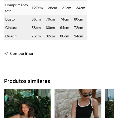
Comprimento
127cm
128cm
132cm
134cm
total
Busto
66cm
70cm
74cm
80cm
Cintura
58cm
60cm
64cm
72cm
Quadril
76cm
82cm
86cm
94cm
Compartilhar
Produtos similares