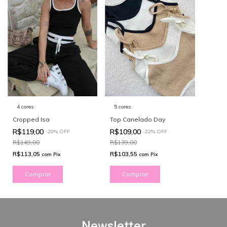
4 cores
5 cores
Cropped Isa
Top Canelado Day
R$119,00
R$109,00
-
20
%
OFF
-
22
%
OFF
R$149,00
R$139,00
R$113,05
R$103,55
com
Pix
com
Pix
Comprar
Comprar
Newsletter