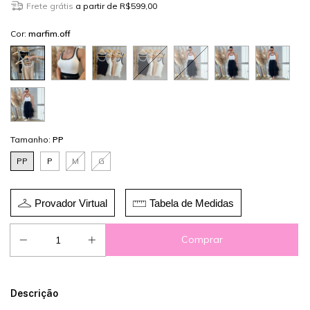
Frete grátis
a partir de
R$599,00
Cor:
marfim.off
Tamanho:
PP
PP
P
M
G
Provador Virtual
Tabela de Medidas
Descrição