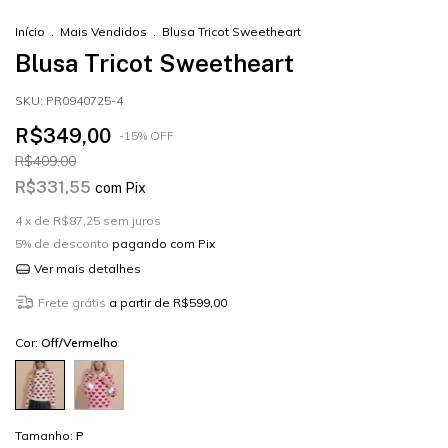
Início
.
Mais Vendidos
.
Blusa Tricot Sweetheart
Blusa Tricot Sweetheart
SKU:
PR0940725-4
R$349,00
-
15
%
OFF
R$409,00
R$331,55
com
Pix
4
x de
R$87,25
sem juros
5% de desconto
pagando com Pix
Ver mais detalhes
Frete grátis
a partir de
R$599,00
Cor:
Off/Vermelho
Tamanho:
P