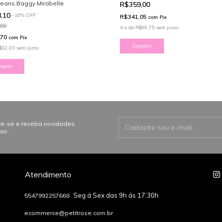
Jeans Baggy Mirabelle
R$359,00
8,10
-
10
%
OFF
R$341,05
com
Pix
00
4
x
de
R$89,75
sem juros
,70
com
Pix
Comprar
$92,03
sem juros
mprar
e-se e receba novidades
vas.
Atendimento
5547992257668
ecommerce@petitrose.com.br