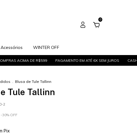
0
Acessórios
WINTER OFF
 ACIMA DE R$599
PAGAMENTO EM ATÉ 6X SEM JUROS
CASHBACK D
ndidos
.
Blusa de Tule Tallinn
e Tule Tallinn
0-2
-
30
%
OFF
m
Pix