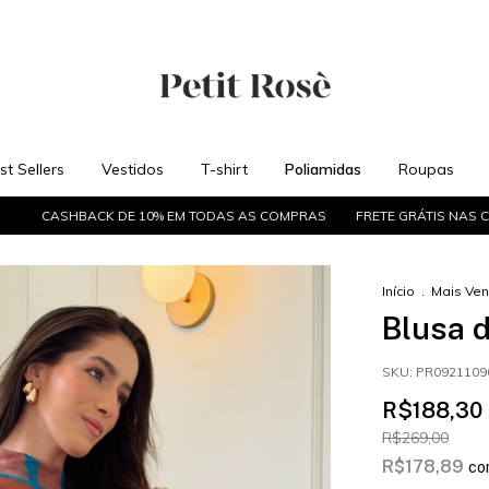
hirt
Poliamidas
Roupas
Acessórios
WINTER OFF
st Sellers
Vestidos
T-shirt
Poliamidas
Roupas
ASHBACK DE 10% EM TODAS AS COMPRAS
FRETE GRÁTIS NAS COMPRAS
Início
.
Mais Ve
Blusa d
SKU:
PR0921109
R$188,30
R$269,00
R$178,89
co