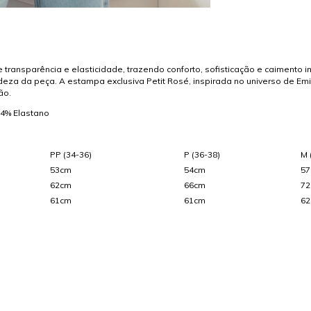
ve transparência e elasticidade, trazendo conforto, sofisticação e caiment
deza da peça. A estampa exclusiva Petit Rosé, inspirada no universo de Emi
ão.
/ 4% Elastano
PP (34-36)
P (36-38)
M 
53cm
54cm
5
62cm
66cm
7
61cm
61cm
6