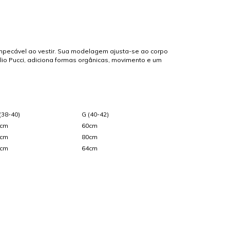
o impecável ao vestir. Sua modelagem ajusta-se ao corpo
lio Pucci, adiciona formas orgânicas, movimento e um
(38-40)
G (40-42)
7cm
60cm
2cm
80cm
2cm
64cm