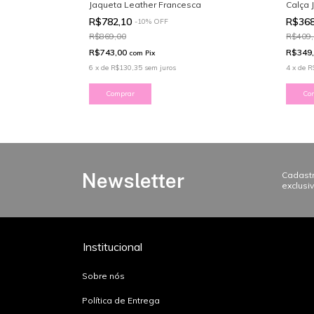
Jaqueta Leather Francesca
Calça 
R$782,10
R$36
-
10
%
OFF
R$869,00
R$409,
R$743,00
R$349
com
Pix
6
x
de
R$130,35
sem juros
4
x
de
R
Comprar
Co
Newsletter
Cadastr
exclusi
Institucional
Sobre nós
Política de Entrega