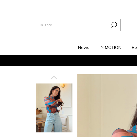
News
IN MOTION
Best Sellers
Vestidos
T-s
News
IN MOTION
Be
C