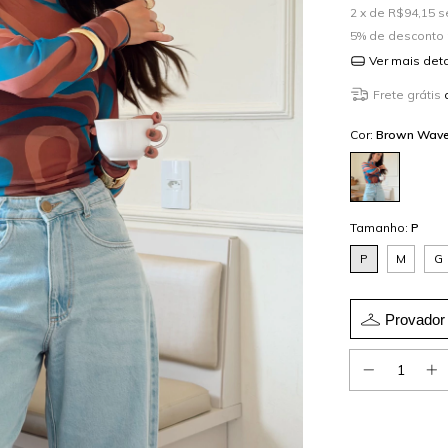
2
x de
R$94,15
s
5% de desconto
Ver mais det
Frete grátis
Cor:
Brown Wav
Tamanho:
P
P
M
G
Provador 